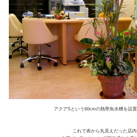
アクアSという
60cmの熱帯魚水槽を設
これで表から丸見えだ
った店内