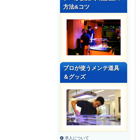
方法&コツ
プロが使うメンテ道具
＆グッズ
求人について