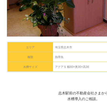
エリア
埼玉県志木市
種類
熱帯魚
水槽サイズ
アクアＳ 幅60×奥30×高36
志木駅前の不動産会社さまか
水槽導入のご相談。