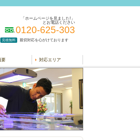
「ホームページを見ました!」
とお電話ください
0120-625-303
親切対応を心がけております
見積無料
概要
対応エリア