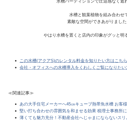
水槽パーティションで圧迫感なく遮
水槽と観葉植物を組み合わせ
素敵な空間ができあがりました
やはり水槽を置くと店内の印象がグッと明
この水槽(アクアS)のレンタル料金を知りたい方はこち
会社・オフィスへの水槽導入をくわしくご覧になりたい
≪関連記事≫
あの大手住宅メーカーへ45㎝キューブ熱帯魚水槽 お客
堅い打ち合わせの雰囲気を和ませる効果 税理士事務所
薄くても魅力充分！不動産会社へじゃまにならないスリ