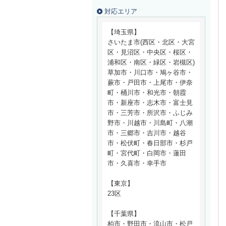
対応エリア
【埼玉県】
さいたま市(西区・北区・大宮
区・見沼区・中央区・桜区・
浦和区・南区・緑区・岩槻区)
草加市・川口市・鳩ヶ谷市・
蕨市・戸田市・上尾市・伊奈
町・桶川市・和光市・朝霞
市・新座市・志木市・富士見
市・三芳市・所沢市・ふじみ
野市・川越市・川島町・八潮
市・三郷市・吉川市・越谷
市・松伏町・春日部市・杉戸
町・宮代町・白岡市・蓮田
市・久喜市・幸手市
【東京】
23区
【千葉県】
柏市・野田市・流山市・松戸