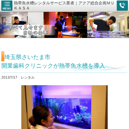
熱帯魚水槽レンタルサービス業者｜アクア総合企画ＭＵ
ＫＡＳＡ
MENU
埼玉県さいたま市
開業歯科クリニックが熱帯魚水槽を導入
2013/7/17 レンタル