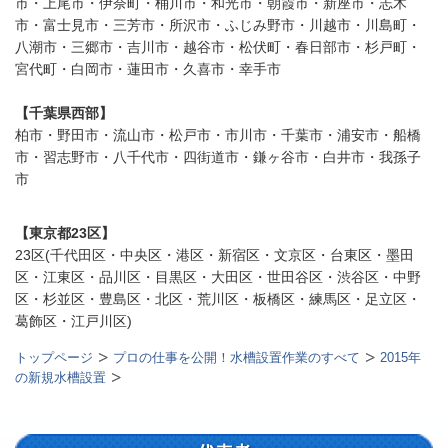
市・上尾市・伊奈町・桶川市・和光市・朝霞市・新座市・志木
市・富士見市・三芳市・所沢市・ふじみ野市・川越市・川島町・
八潮市・三郷市・吉川市・越谷市・松伏町・春日部市・杉戸町・
宮代町・白岡市・蓮田市・久喜市・幸手市
【千葉県西部】
柏市・野田市・流山市・松戸市・市川市・千葉市・浦安市・船橋
市・習志野市・八千代市・四街道市・鎌ヶ谷市・白井市・我孫子
市
【東京都23区】
23区(千代田区・中央区・港区・新宿区・文京区・台東区・墨田
区・江東区・品川区・目黒区・大田区・世田谷区・渋谷区・中野
区・杉並区・豊島区・北区・荒川区・板橋区・練馬区・足立区・
葛飾区・江戸川区)
トップページ
プロの仕事を公開！水槽設置作業のすべて
2015年
の新規水槽設置