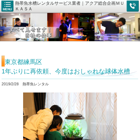
熱帯魚水槽レンタルサービス業者｜アクア総合企画ＭＵ
ＫＡＳＡ
MENU
東京都練馬区
1年ぶりに再依頼、今度はおしゃれな球体水槽
2019/2/28 熱帯魚レンタル