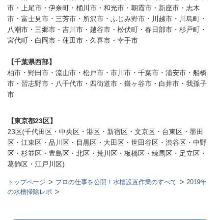
市・上尾市・伊奈町・桶川市・和光市・朝霞市・新座市・志木
市・富士見市・三芳市・所沢市・ふじみ野市・川越市・川島町・
八潮市・三郷市・吉川市・越谷市・松伏町・春日部市・杉戸町・
宮代町・白岡市・蓮田市・久喜市・幸手市
【千葉県西部】
柏市・野田市・流山市・松戸市・市川市・千葉市・浦安市・船橋
市・習志野市・八千代市・四街道市・鎌ヶ谷市・白井市・我孫子
市
【東京都23区】
23区(千代田区・中央区・港区・新宿区・文京区・台東区・墨田
区・江東区・品川区・目黒区・大田区・世田谷区・渋谷区・中野
区・杉並区・豊島区・北区・荒川区・板橋区・練馬区・足立区・
葛飾区・江戸川区)
トップページ
プロの仕事を公開！水槽設置作業のすべて
2019年
の水槽掃除レポ