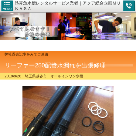
熱帯魚水槽レンタルサービス業者｜アクア総合企画ＭＵ
ＫＡＳＡ
MENU
弊社過去記事をみてご連絡
リーファー250配管水漏れを出張修理
2019/9/26 埼玉県越谷市 オールインワン水槽