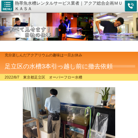
熱帯魚水槽レンタルサービス業者｜アクア総合企画ＭＵ
ＫＡＳＡ
MENU
充分楽しんだアクアリウムの趣味は一旦お休み
足立区の水槽3本引っ越し前に撤去依頼
2022/8/7 東京都足立区 オーバーフロー水槽