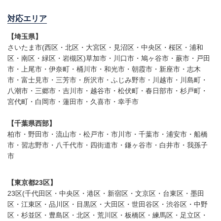
対応エリア
【埼玉県】
さいたま市(西区・北区・大宮区・見沼区・中央区・桜区・浦和
区・南区・緑区・岩槻区)草加市・川口市・鳩ヶ谷市・蕨市・戸田
市・上尾市・伊奈町・桶川市・和光市・朝霞市・新座市・志木
市・富士見市・三芳市・所沢市・ふじみ野市・川越市・川島町・
八潮市・三郷市・吉川市・越谷市・松伏町・春日部市・杉戸町・
宮代町・白岡市・蓮田市・久喜市・幸手市
【千葉県西部】
柏市・野田市・流山市・松戸市・市川市・千葉市・浦安市・船橋
市・習志野市・八千代市・四街道市・鎌ヶ谷市・白井市・我孫子
市
【東京都23区】
23区(千代田区・中央区・港区・新宿区・文京区・台東区・墨田
区・江東区・品川区・目黒区・大田区・世田谷区・渋谷区・中野
区・杉並区・豊島区・北区・荒川区・板橋区・練馬区・足立区・